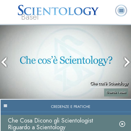
Basel
Chi
L. Ron Hubbard:
Che cos’è
Ministri
Domande
Libri
siamo
Fondatore
Scientology?
Volontari
ricorrenti
Che cos’è Scientology
Guarda i video
CREDENZE E PRATICHE
Che Cosa Dicono gli Scientologist
Riguardo a Scientology