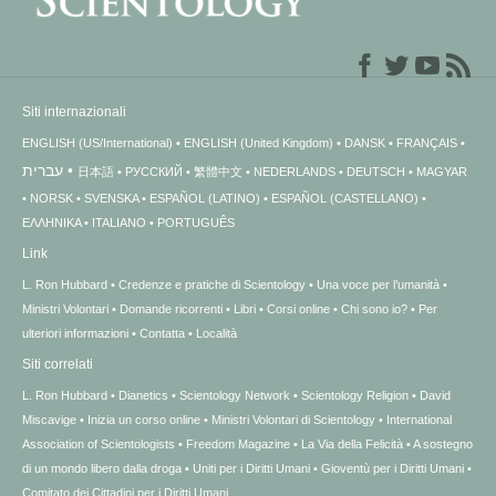
Siti internazionali
ENGLISH (US/International)
ENGLISH (United Kingdom)
DANSK
FRANÇAIS
עברית
日本語
РУССКИЙ
繁體中文
NEDERLANDS
DEUTSCH
MAGYAR
NORSK
SVENSKA
ESPAÑOL (LATINO)
ESPAÑOL (CASTELLANO)
ΕΛΛΗΝΙΚA
ITALIANO
PORTUGUÊS
Link
L. Ron Hubbard
Credenze e pratiche di Scientology
Una voce per l’umanità
Ministri Volontari
Domande ricorrenti
Libri
Corsi online
Chi sono io?
Per
ulteriori informazioni
Contatta
Località
Siti correlati
L. Ron Hubbard
Dianetics
Scientology Network
Scientology Religion
David
Miscavige
Inizia un corso online
Ministri Volontari di Scientology
International
Association of Scientologists
Freedom Magazine
La Via della Felicità
A sostegno
di un mondo libero dalla droga
Uniti per i Diritti Umani
Gioventù per i Diritti Umani
Comitato dei Cittadini per i Diritti Umani