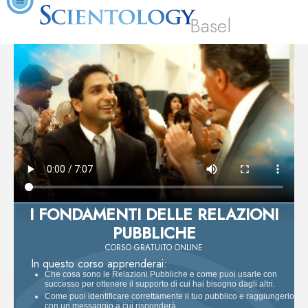
Basel
I FONDAMENTI DELLE RELAZIONI
PUBBLICHE
CORSO GRATUITO ONLINE
In questo corso apprenderai:
Che cosa sono le Relazioni Pubbliche e come puoi usarle con
successo per ottenere il supporto di cui hai bisogno dagli altri.
Come puoi identificare correttamente il tuo pubblico e raggiungerlo
con un messaggio a cui risponderà.