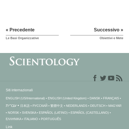
« Precedente
Successivo »
Le Basi Organizzative
Obiettivi e Mete
Siti internazionali
ENGLISH (US/International)
ENGLISH (United Kingdom)
DANSK
FRANÇAIS
עברית
日本語
РУССКИЙ
繁體中文
NEDERLANDS
DEUTSCH
MAGYAR
NORSK
SVENSKA
ESPAÑOL (LATINO)
ESPAÑOL (CASTELLANO)
ΕΛΛΗΝΙΚA
ITALIANO
PORTUGUÊS
Link