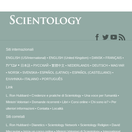
Siti internazionali
ENGLISH (US/International)
ENGLISH (United Kingdom)
DANSK
FRANÇAIS
עברית
日本語
РУССКИЙ
繁體中文
NEDERLANDS
DEUTSCH
MAGYAR
NORSK
SVENSKA
ESPAÑOL (LATINO)
ESPAÑOL (CASTELLANO)
ΕΛΛΗΝΙΚA
ITALIANO
PORTUGUÊS
Link
L. Ron Hubbard
Credenze e pratiche di Scientology
Una voce per l’umanità
Ministri Volontari
Domande ricorrenti
Libri
Corsi online
Chi sono io?
Per
ulteriori informazioni
Contatta
Località
Siti correlati
L. Ron Hubbard
Dianetics
Scientology Network
Scientology Religion
David
Miscavige
Inizia un corso online
Ministri Volontari di Scientology
International