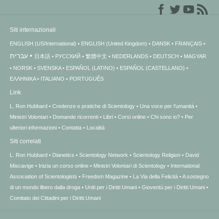
Siti internazionali
ENGLISH (US/International)
ENGLISH (United Kingdom)
DANSK
FRANÇAIS
עברית
日本語
РУССКИЙ
繁體中文
NEDERLANDS
DEUTSCH
MAGYAR
NORSK
SVENSKA
ESPAÑOL (LATINO)
ESPAÑOL (CASTELLANO)
ΕΛΛΗΝΙΚA
ITALIANO
PORTUGUÊS
Link
L. Ron Hubbard
Credenze e pratiche di Scientology
Una voce per l’umanità
Ministri Volontari
Domande ricorrenti
Libri
Corsi online
Chi sono io?
Per
ulteriori informazioni
Contatta
Località
Siti correlati
L. Ron Hubbard
Dianetics
Scientology Network
Scientology Religion
David
Miscavige
Inizia un corso online
Ministri Volontari di Scientology
International
Association of Scientologists
Freedom Magazine
La Via della Felicità
A sostegno
di un mondo libero dalla droga
Uniti per i Diritti Umani
Gioventù per i Diritti Umani
Comitato dei Cittadini per i Diritti Umani