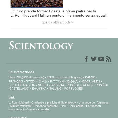
Il futuro prende forma: Posata la prima pietra per la
L. Ron Hubbard Hall, un punto di riferimento senza eguali
guarda altri articoli >
Siti internazionali
ENGLISH (US/International)
ENGLISH (United Kingdom)
DANSK
עברית
FRANÇAIS
日本語
РУССКИЙ
繁體中文
NEDERLANDS
DEUTSCH
MAGYAR
NORSK
SVENSKA
ESPAÑOL (LATINO)
ESPAÑOL
(CASTELLANO)
ΕΛΛΗΝΙΚA
ITALIANO
PORTUGUÊS
Link
L. Ron Hubbard
Credenze e pratiche di Scientology
Una voce per l’umanità
Ministri Volontari
Domande ricorrenti
Libri
Corsi online
Per ulteriori
informazioni
Contatta
Località