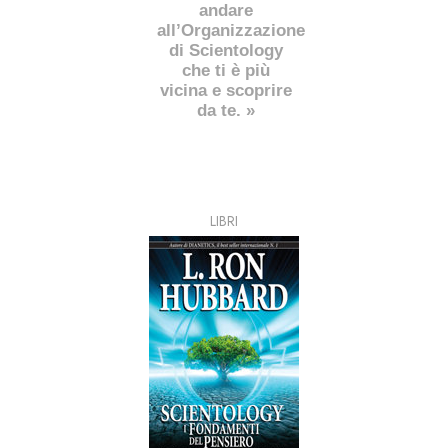
andare
all’Organizzazione
di Scientology
che ti è più
vicina e scoprire
da te. »
LIBRI