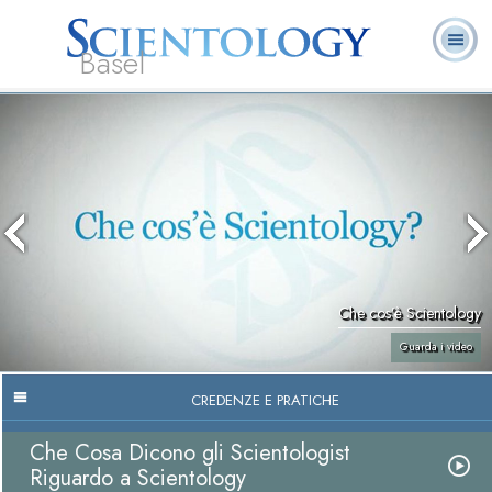
Basel
Chi
L. Ron Hubbard:
Che cos’è
Ministri
Domande
Libri
siamo
Fondatore
Scientology?
Volontari
ricorrenti
Che cos’è Scientology
Guarda i video
CREDENZE E PRATICHE
Che Cosa Dicono gli Scientologist
Riguardo a Scientology