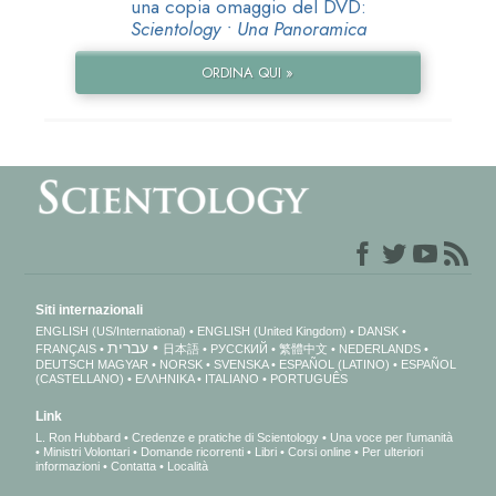
una copia omaggio del DVD:
Scientology • Una Panoramica
ORDINA QUI »
Siti internazionali
ENGLISH (US/International)
ENGLISH (United Kingdom)
DANSK
עברית
FRANÇAIS
日本語
РУССКИЙ
繁體中文
NEDERLANDS
DEUTSCH
MAGYAR
NORSK
SVENSKA
ESPAÑOL (LATINO)
ESPAÑOL
(CASTELLANO)
ΕΛΛΗΝΙΚA
ITALIANO
PORTUGUÊS
Link
L. Ron Hubbard
Credenze e pratiche di Scientology
Una voce per l’umanità
Ministri Volontari
Domande ricorrenti
Libri
Corsi online
Per ulteriori
informazioni
Contatta
Località