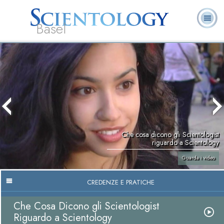
Basel
Chi
L. Ron Hubbard:
Che cos’è
Ministri
Domande
Libri
siamo
Fondatore
Scientology?
Volontari
ricorrenti
Che cosa dicono gli Scientologist
riguardo a Scientology
Guarda i video
CREDENZE E PRATICHE
Che Cosa Dicono gli Scientologist
Riguardo a Scientology