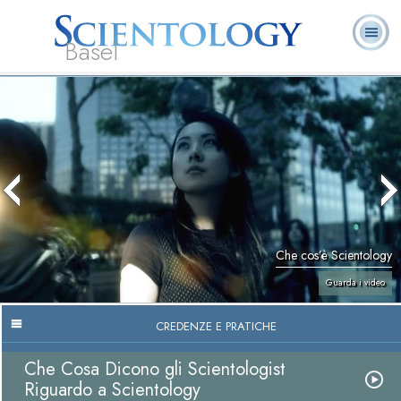
Basel
Chi
L. Ron Hubbard:
Che cos’è
Ministri
Domande
Libri
siamo
Fondatore
Scientology?
Volontari
ricorrenti
Che cos’è Scientology
Guarda i video
CREDENZE E PRATICHE
Che Cosa Dicono gli Scientologist
Riguardo a Scientology