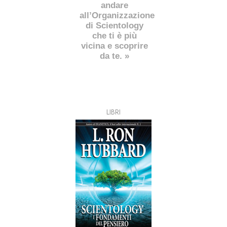
andare
all’Organizzazione
di Scientology
che ti è più
vicina e scoprire
da te. »
LIBRI