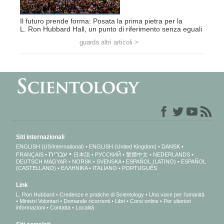
Il futuro prende forma: Posata la prima pietra per la
L. Ron Hubbard Hall, un punto di riferimento senza eguali
guarda altri articoli >
Siti internazionali
ENGLISH (US/International)
ENGLISH (United Kingdom)
DANSK
עברית
FRANÇAIS
日本語
РУССКИЙ
繁體中文
NEDERLANDS
DEUTSCH
MAGYAR
NORSK
SVENSKA
ESPAÑOL (LATINO)
ESPAÑOL
(CASTELLANO)
ΕΛΛΗΝΙΚA
ITALIANO
PORTUGUÊS
Link
L. Ron Hubbard
Credenze e pratiche di Scientology
Una voce per l’umanità
Ministri Volontari
Domande ricorrenti
Libri
Corsi online
Per ulteriori
informazioni
Contatta
Località