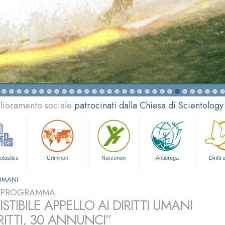
glioramento sociale
patrocinati dalla Chiesa di Scientology
olastics
Criminon
Narconon
Antidroga
Diritti
 UMANI
L PROGRAMMA
SISTIBILE APPELLO AI DIRITTI UMANI
RITTI, 30 ANNUNCI”