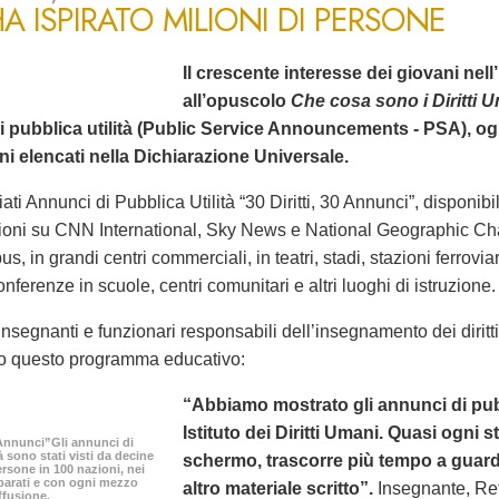
A ISPIRATO MILIONI DI PERSONE
Il crescente interesse dei giovani nell’
all’opuscolo
Che cosa sono i Diritti 
i pubblica utilità (Public Service Announcements - PSA), o
ani elencati nella Dichiarazione Universale.
iati Annunci di Pubblica Utilità “30 Diritti, 30 Annunci”, disponibi
ioni su CNN International, Sky News e National Geographic Ch
us, in grandi centri commerciali, in teatri, stadi, stazioni ferrovi
onferenze in scuole, centri comunitari e altri luoghi di istruzione.
nsegnanti e funzionari responsabili dell’insegnamento dei dirit
o questo programma educativo:
“Abbiamo mostrato gli annunci di pubbl
Istituto dei Diritti Umani. Quasi ogni
0 Annunci”Gli annunci di
à sono stati visti da decine
schermo, trascorre più tempo a guard
ersone in 100 nazioni, nei
parati e con ogni mezzo
altro materiale scritto”.
Insegnante, Ret
ffusione.