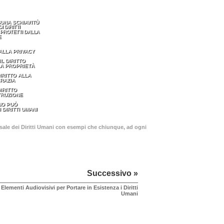
SUNA SCHIAVITÙ
OI DIRITTI
PROTETTI DALLA
E
 ALLA PRIVACY
 IL DIRITTO
A PROPRIETÀ
DIRITTO ALLA
RAZIA
DIRITTO
TRUZIONE
NO PUÒ
I DIRITTI UMANI
ersale dei Diritti Umani con esempi che chiunque, ad ogni
Successivo »
Elementi Audiovisivi per Portare in Esistenza i Diritti
Umani