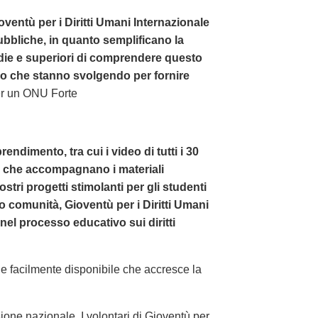
ioventù per i Diritti Umani Internazionale
pubbliche, in quanto semplificano la
die e superiori di comprendere questo
ro che stanno svolgendo per fornire
er un ONU Forte
endimento, tra cui i video di tutti i 30
le che accompagnano i materiali
vostri progetti stimolanti per gli studenti
oro comunità, Gioventù per i Diritti Umani
nel processo educativo sui diritti
a e facilmente disponibile che accresce la
ione nazionale. I volontari di Gioventù per