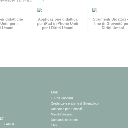
ERNE DI PIÙ
ni didattiche
Applicazione didattica
Strumenti Didattici 
Uniti per i
per iPad e iPhone Uniti
line di Gioventù pe
ti Umani
per i Diritti Umani
Diritti Umani
Link
L. Ron Hubbard
Credenze e pratiche di Scientology
Una voce per l’umanità
Ministri Volontari
NO)
Domande ricorrenti
TELLANO)
Libri