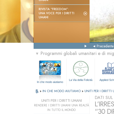
UMANI
RIVISTA “FREEDOM”:
UNA VOCE PER I DIRITTI
UMANI
Precedente
Programmi globali umanitari e di mi
▼
La Via della Felicità
Applied Sch
In che modo aiutiamo
»
IN CHE MODO AIUTIAMO
»
UNITI PER I DIRITTI
DATI SU
UNITI PER I DIRITTI UMANI
L’IRRE
RENDERE I DIRITTI UMANI UNA REALTÀ
“30 DI
IN TUTTO IL MONDO