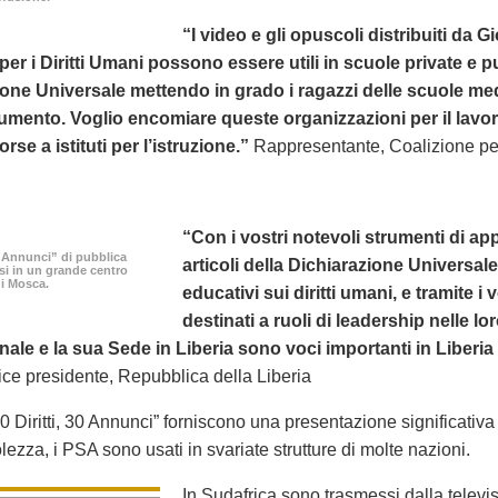
“I video e gli opuscoli distribuiti da G
 per i Diritti Umani possono essere utili in scuole private e 
ione Universale mettendo in grado i ragazzi delle scuole me
cumento. Voglio encomiare queste organizzazioni per il lavo
rse a istituti per l’istruzione.”
Rappresentante, Coalizione p
“Con i vostri notevoli strumenti di appr
30 Annunci” di pubblica
articoli della Dichiarazione Universa
ssi in un grande centro
i Mosca.
educativi sui diritti umani, e tramite i 
destinati a ruoli di leadership nelle l
nale e la sua Sede in Liberia sono voci importanti in Liberia 
ce presidente, Repubblica della Liberia
0 Diritti, 30 Annunci” forniscono una presentazione significativ
ezza, i PSA sono usati in svariate strutture di molte nazioni.
In Sudafrica sono trasmessi dalla televis