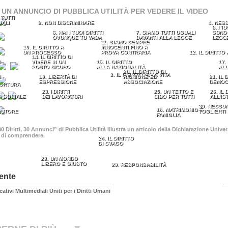
 UN ANNUNCIO DI PUBBLICA UTILITÀ PER VEDERE IL VIDEO
 TUTTI
UALI
2. NON DISCRIMINARE
4. NES
8. I TU
6. HAI I TUOI DIRITTI
7. SIAMO TUTTI UGUALI
SONO 
OVUNQUE TU VADA
DAVANTI ALLA LEGGE
LEGG
11. SIAMO SEMPRE
10. IL DIRITTO A
INNOCENTI FINO A
UN PROCESSO
PROVA CONTRARIA
12. IL DIRITTO
14. IL DIRITTO DI
I
VIVERE IN UN
15. IL DIRITTO
17.
POSTO SICURO
ALLA NAZIONALITÀ
ALL
20. IL DIRITTO DI
3. IL DIRITTO ALLA VITA
I
19. LIBERTÀ DI
RIUNIONE ED
21. IL 
ESPRESSIONE
ASSOCIAZIONE
DEMOC
TORTURA
23. I DIRITTI
25. UN TETTO E
26. IL 
A SOCIALE
DEI LAVORATORI
CIBO PER TUTTI
ALL’IS
30. NESSU
16. MATRIMONIO E
’AUTORE
TOGLIERTI 
FAMIGLIA
 Diritti, 30 Annunci” di Pubblica Utilità illustra un articolo della Dichiarazione Univ
o di comprendere.
24. IL DIRITTO
DI SVAGO
28. UN MONDO
LIBERO E GIUSTO
29. RESPONSABILITÀ
ente
cativi Multimediali Uniti per i Diritti Umani