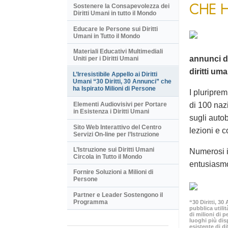
CHE H
Sostenere la Consapevolezza dei
Diritti Umani in tutto il Mondo
Educare le Persone sui Diritti
Umani in Tutto il Mondo
Materiali Educativi Multimediali
annunci d
Uniti per i Diritti Umani
diritti um
L’Irresistibile Appello ai Diritti
Umani “30 Diritti, 30 Annunci” che
ha Ispirato Milioni di Persone
I pluriprem
di 100 naz
Elementi Audiovisivi per Portare
in Esistenza i Diritti Umani
sugli autob
Sito Web Interattivo del Centro
lezioni e c
Servizi On-line per l’Istruzione
L’Istruzione sui Diritti Umani
Numerosi i
Circola in Tutto il Mondo
entusiasm
Fornire Soluzioni a Milioni di
Persone
Partner e Leader Sostengono il
Programma
“30 Diritti, 3
pubblica utilit
di milioni di p
luoghi più dis
esistente di di