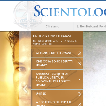
Chi siamo
L. Ron Hubbard: Fond
UNITI PER I DIRITTI UMANI
RENDERE I DIRITTI UMANI UNA REALTÀ IN
TUTTO IL MONDO
ATTUARE I DIRITTI UMANI
CHE COSA SONO I DIRITTI
UMANI?
ANNUNCI TELEVISIVI DI
PUBBLICA UTILITÀ SU
“GIOVENTÙ PER I DIRITTI
UMANI”
UNITED
A SOSTEGNO DEI DIRITTI