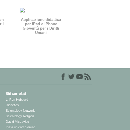
on-
Applicazione didattica
r i
per iPad e iPhone
Gioventù per i Diritti
Umani
Siti correlati
L. Ron Hubbard
Dianetics
Scientology Network
Scientology Religion
David Miscavige
Inizia un corso online