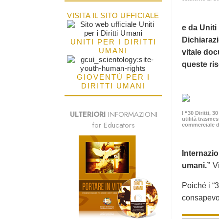
VISITA IL SITO UFFICIALE
e da Uniti
Dichiaraz
UNITI PER I DIRITTI
UMANI
vitale do
queste riso
GIOVENTÙ PER I
DIRITTI UMANI
ULTERIORI
INFORMAZIONI
I “30 Diritti, 
utilità trasme
for Educators
commerciale d
Internazio
umani.”
Vi
Poiché i “3
consapevol