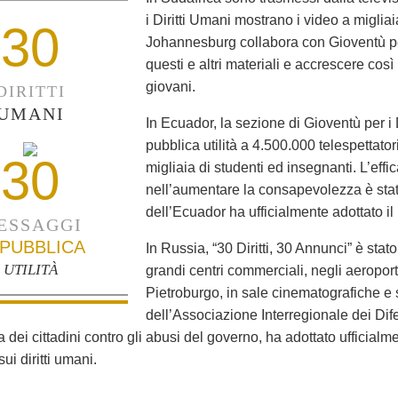
i Diritti Umani mostrano i video a migliaia
30
Johannesburg collabora con Gioventù per 
questi e altri materiali e accrescere così
giovani.
DIRITTI
UMANI
In Ecuador, la sezione di Gioventù per i
pubblica utilità a 4.500.000 telespettato
30
migliaia di studenti ed insegnanti. L’ef
nell’aumentare la consapevolezza è stata
dell’Ecuador ha ufficialmente adottato il
ESSAGGI
 PUBBLICA
In Russia, “30 Diritti, 30 Annunci” è stat
UTILITÀ
grandi centri commerciali, negli aeropor
Pietroburgo, in sale cinematografiche e s
dell’Associazione Interregionale dei Dif
a dei cittadini contro gli abusi del governo, ha adottato ufficial
sui diritti umani.