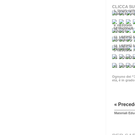
CLICCA SU
1. SIAMO NATI
LIBERI ED UG
9. NESSUNA
DETENZIONE
INGIUSTA
13. LIBERTÀ D
MOVIMENTO
18. LIBERTÀ D
PENSIERO
5. NESSUNA 
22. SICUREZZ
27. DIRITTI D
Ognuno dei “30
età, è in grad
« Preced
Materiali Edu