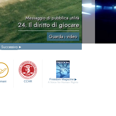
Messaggio di pubblica utilità
24. Il diritto di giocare
Guarda i video
Successivo
Freedom Magazine
▶
 umani
CCHR
A Voice for Human Rights