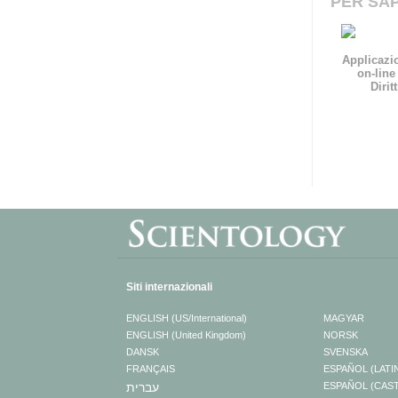
PER SAP
Applicazio
on-line 
Dirit
Siti internazionali
ENGLISH (US/International)
MAGYAR
ENGLISH (United Kingdom)
NORSK
DANSK
SVENSKA
FRANÇAIS
ESPAÑOL (LATI
עברית
ESPAÑOL (CAS