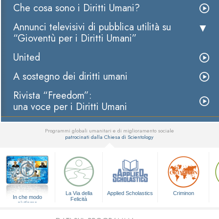
Che cosa sono i Diritti Umani?
Annunci televisivi di pubblica utilità su
“Gioventù per i Diritti Umani”
United
A sostegno dei diritti umani
Rivista “Freedom”:
una voce per i Diritti Umani
Programmi globali umanitari e di miglioramento sociale
patrocinati dalla Chiesa di Scientology
▼
La Via della
Applied Scholastics
Criminon
In che modo
Felicità
aiutiamo