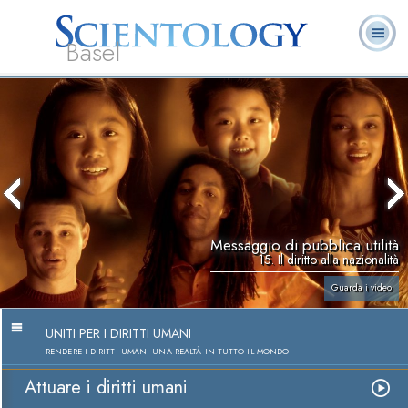
Basel
Chi
L. Ron Hubbard:
Che cos’è
Ministri
Domande
Libri
siamo
Fondatore
Scientology?
Volontari
ricorrenti
Messaggio di pubblica utilità
15. Il diritto alla nazionalità
Guarda i video
UNITI PER I DIRITTI UMANI
RENDERE I DIRITTI UMANI UNA REALTÀ IN TUTTO IL MONDO
Attuare i diritti umani