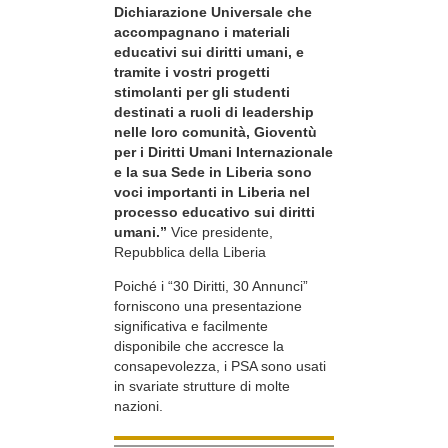
Dichiarazione Universale che
accompagnano i materiali
educativi sui diritti umani, e
tramite i vostri progetti
stimolanti per gli studenti
destinati a ruoli di leadership
nelle loro comunità, Gioventù
per i Diritti Umani Internazionale
e la sua Sede in Liberia sono
voci importanti in Liberia nel
processo educativo sui diritti
umani.”
Vice presidente,
Repubblica della Liberia
Poiché i “30 Diritti, 30 Annunci”
forniscono una presentazione
significativa e facilmente
disponibile che accresce la
consapevolezza, i PSA sono usati
in svariate strutture di molte
nazioni.