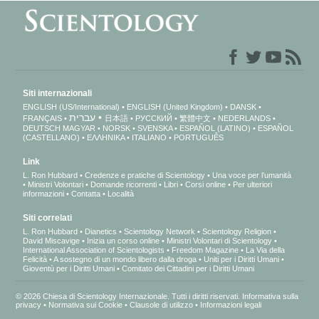
Siti internazionali
ENGLISH (US/International)
ENGLISH (United Kingdom)
DANSK
עברית
FRANÇAIS
日本語
РУССКИЙ
繁體中文
NEDERLANDS
DEUTSCH
MAGYAR
NORSK
SVENSKA
ESPAÑOL (LATINO)
ESPAÑOL
(CASTELLANO)
ΕΛΛΗΝΙΚA
ITALIANO
PORTUGUÊS
Link
L. Ron Hubbard
Credenze e pratiche di Scientology
Una voce per l’umanità
Ministri Volontari
Domande ricorrenti
Libri
Corsi online
Per ulteriori
informazioni
Contatta
Località
Siti correlati
L. Ron Hubbard
Dianetics
Scientology Network
Scientology Religion
David Miscavige
Inizia un corso online
Ministri Volontari di Scientology
International Association of Scientologists
Freedom Magazine
La Via della
Felicità
A sostegno di un mondo libero dalla droga
Uniti per i Diritti Umani
Gioventù per i Diritti Umani
Comitato dei Cittadini per i Diritti Umani
© 2026 Chiesa di Scientology Internazionale. Tutti i diritti riservati.
Informativa sulla
privacy
•
Normativa sui Cookie
•
Clausole di utilizzo
•
Informazioni legali