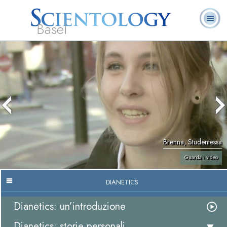
Basel
Chi
L. Ron Hubbard:
Che cos’è
Ministri
Domande
Libri
siamo
Fondatore
Scientology?
Volontari
ricorrenti
Brenna, Studentessa
Guarda i video
DIANETICS
Dianetics: un’introduzione
Dianetics: storie personali