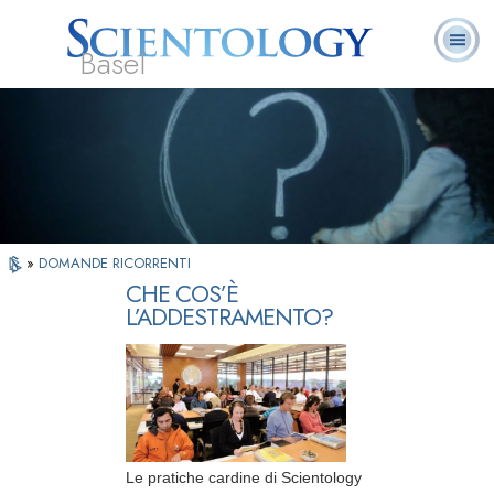
Basel
Chi
L. Ron Hubbard:
Che cos’è
Ministri
Domande
Libri
siamo
Fondatore
Scientology?
Volontari
ricorrenti
»
DOMANDE RICORRENTI
CHE COS’È
L’ADDESTRAMENTO?
Le pratiche cardine di Scientology